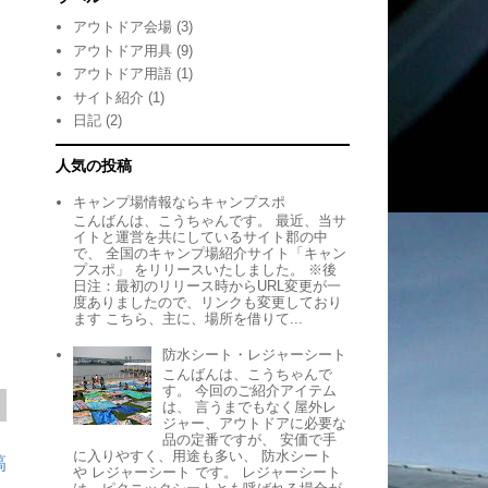
アウトドア会場
(3)
アウトドア用具
(9)
アウトドア用語
(1)
サイト紹介
(1)
日記
(2)
人気の投稿
キャンプ場情報ならキャンプスポ
こんばんは、こうちゃんです。 最近、当サ
イトと運営を共にしているサイト郡の中
で、 全国のキャンプ場紹介サイト「キャン
プスポ」 をリリースいたしました。 ※後
日注：最初のリリース時からURL変更が一
度ありましたので、リンクも変更しており
ます こちら、主に、場所を借りて...
防水シート・レジャーシート
こんばんは、こうちゃんで
す。 今回のご紹介アイテム
は、 言うまでもなく屋外レ
ジャー、アウトドアに必要な
品の定番ですが、 安価で手
に入りやすく、用途も多い、 防水シート
稿
や レジャーシート です。 レジャーシート